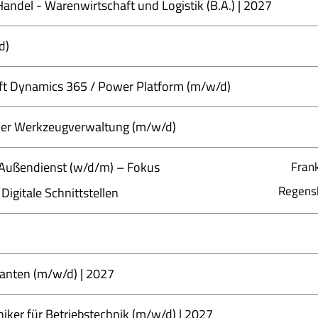
ndel - Warenwirtschaft und Logistik (B.A.) | 2027
d)
t Dynamics 365 / Power Platform (m/w/d)
h der Werkzeugverwaltung (m/w/d)
m Außendienst (w/d/m) – Fokus
Fran
Regensb
Digitale Schnittstellen
anten (m/w/d) | 2027
iker für Betriebstechnik (m/w/d) | 2027