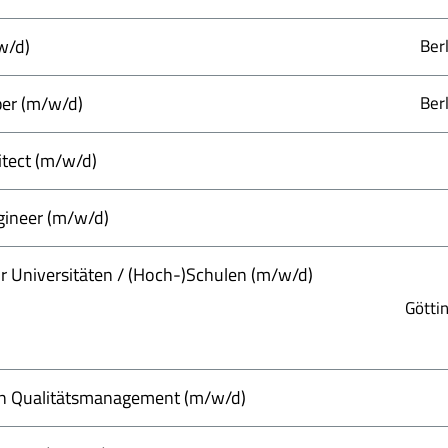
w/d)
Ber
per (m/w/d)
Ber
itect (m/w/d)
gineer (m/w/d)
r Universitäten / (Hoch-)Schulen (m/w/d)
Götti
ven Qualitätsmanagement (m/w/d)