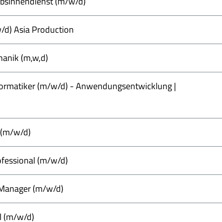
ebsinnendienst (m/w/d)
w/d) Asia Production
hanik (m,w,d)
ormatiker (m/w/d) - Anwendungsentwicklung |
 (m/w/d)
ofessional (m/w/d)
 Manager (m/w/d)
l (m/w/d)