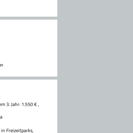
n
on
m 3. Jahr: 1.550 € ,
da
in Freizeitparks,