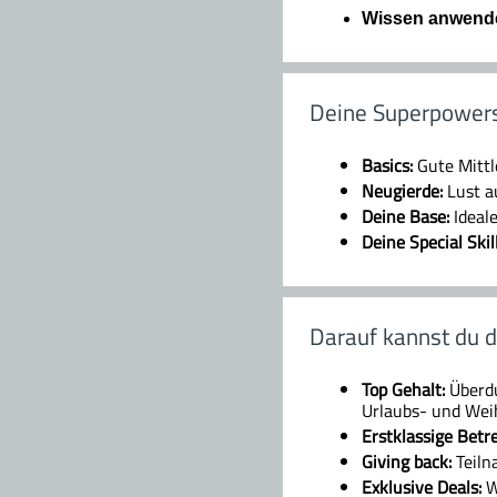
Wissen anwend
Deine Superpower
Basics:
Gute Mittl
Neugierde:
Lust a
Deine Base:
Ideal
Deine Special Skil
Darauf kannst du d
Top Gehalt:
Überdur
Urlaubs- und Wei
Erstklassige Betr
Giving back:
Teilna
Exklusive Deals:
Wü