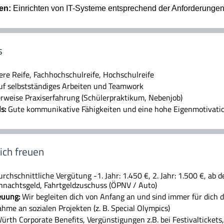
en:
Einrichten von IT-Systeme entsprechend der Anforderunge
s
ere Reife, Fachhochschulreife, Hochschulreife
uf selbstständiges Arbeiten und Teamwork
erweise Praxiserfahrung (Schülerpraktikum, Nebenjob)
ls:
Gute kommunikative Fähigkeiten und eine hohe Eigenmotivati
ich freuen
chschnittliche Vergütung -1. Jahr: 1.450 €, 2. Jahr: 1.500 €, ab de
hnachtsgeld, Fahrtgeldzuschuss (ÖPNV / Auto)
euung:
Wir begleiten dich von Anfang an und sind immer für dich 
hme an sozialen Projekten (z. B. Special Olympics)
rth Corporate Benefits, Vergünstigungen z.B. bei Festivaltickets, 