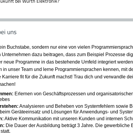
 Zukunft bei Würth Elektronik?
ei uns
ur ein Buchstabe, sondern nur eine von vielen Programmierspra
 Unternehmen dazu beitragen, dass zum Beispiel Prozesse digi
er neue Programme in das bestehende Umfeld integriert werden
mm in unser Team und lerne Programmiersprachen kennen, mit d
arriere fit für die Zukunft machst! Trau dich und verwandle de
 machen!
ommen:
Erlernen von Geschäftsprozessen und organisatorischen
iebes
erstehen:
Analysieren und Beheben von Systemfehlern sowie B
beim Geräteeinsatz und Lösungen für Anwendungs- und Syst
n:
Aktive Kommunikation mit unseren Kunden und internen Schni
n:
Die Dauer der Ausbildung beträgt 3 Jahre. Die gewerbliche B
tatt.