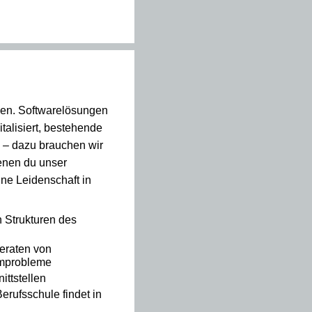
chen. Softwarelösungen
talisiert, bestehende
 – dazu brauchen wir
enen du unser
ine Leidenschaft in
 Strukturen des
eraten von
emprobleme
ttstellen
erufsschule findet in