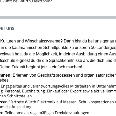
 Zukunft bei Würth Elektronik?
ei uns
 Kulturen und Wirtschaftssysteme? Dann bist du bei uns genau 
in die kaufmännischen Schnittpunkte zu unseren 50 Länderges
eltweit hast du die Möglichkeit, in deiner Ausbildung einen Au
ufsschule eignest du dir die Sprachkenntnisse an, die dich und d
 Deine Zukunft beginnt jetzt - einfach machen!
ommen:
Erlernen von Geschäftsprozessen und organisatorischen
iebes
Engagiertes und verantwortungsvolles Mitarbeiten in Unterneh
ng, Personal, Buchhaltung, Einkauf oder Export sowie aktive Kom
nen Schnittstellen
rden:
Vertrete Würth Elektronik auf Messen, Schulkooperationen 
um die Ausbildung
en:
Teilnahme an regelmäßigen Produktschulungen