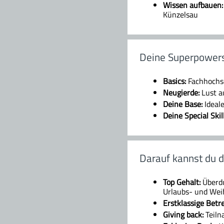
Wissen aufbauen:
Künzelsau
Deine Superpower
Basics:
Fachhochsc
Neugierde:
Lust a
Deine Base:
Ideal
Deine Special Skil
Darauf kannst du d
Top Gehalt:
Überdu
Urlaubs- und Wei
Erstklassige Betr
Giving back:
Teilna