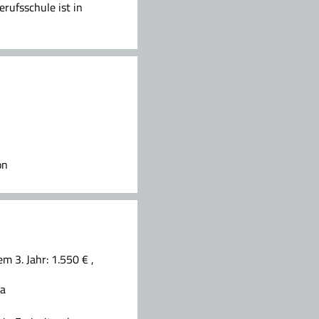
rufsschule ist in
on
m 3. Jahr: 1.550 € ,
da