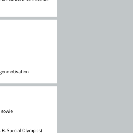
igenmotivation
, sowie
 B. Special Olympics)