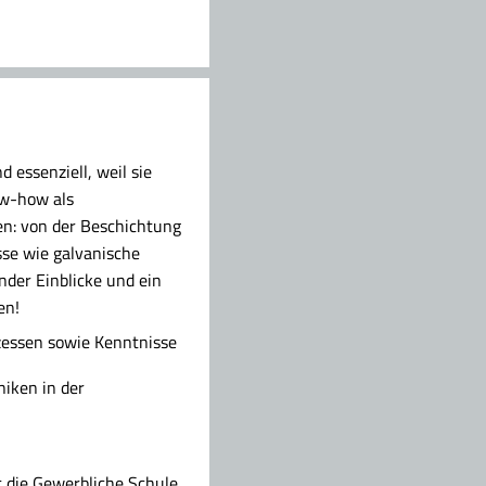
 essenziell, weil sie
ow-how als
en: von der Beschichtung
sse wie galvanische
nder Einblicke und ein
en!
zessen sowie Kenntnisse
niken in der
t die Gewerbliche Schule