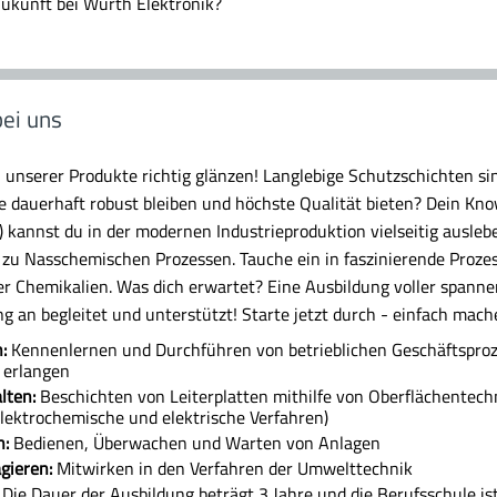
 Zukunft bei Würth Elektronik?
ei uns
 unserer Produkte richtig glänzen! Langlebige Schutzschichten sind
re dauerhaft robust bleiben und höchste Qualität bieten? Dein Kn
 kannst du in der modernen Industrieproduktion vielseitig ausleb
n zu Nasschemischen Prozessen. Tauche ein in faszinierende Proze
er Chemikalien. Was dich erwartet? Eine Ausbildung voller spanne
g an begleitet und unterstützt! Starte jetzt durch - einfach mach
:
Kennenlernen und Durchführen von betrieblichen Geschäftspro
 erlangen
lten:
Beschichten von Leiterplatten mithilfe von Oberflächentech
lektrochemische und elektrische Verfahren)
n:
Bedienen, Überwachen und Warten von Anlagen
gieren:
Mitwirken in den Verfahren der Umwelttechnik
Die Dauer der Ausbildung beträgt 3 Jahre und die Berufsschule is