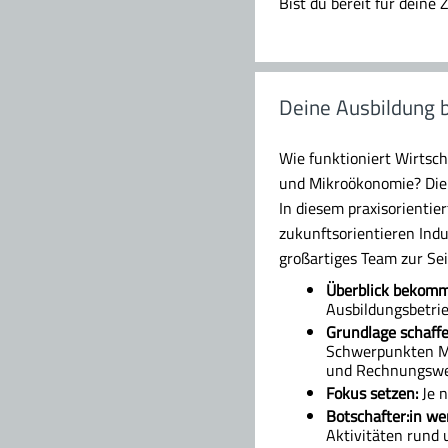
Bist du bereit für deine
Deine Ausbildung b
Wie funktioniert Wirtsc
und Mikroökonomie? Die 
In diesem praxisorientier
zukunftsorientieren Ind
großartiges Team zur Sei
Überblick bekom
Ausbildungsbetri
Grundlage schaffe
Schwerpunkten Ma
und Rechnungswe
Fokus setzen:
Je n
Botschafter:in we
Aktivitäten rund