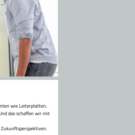
ten wie Leiterplatten,
nd das schaffen wir mit
 Zukunftsperspektiven.