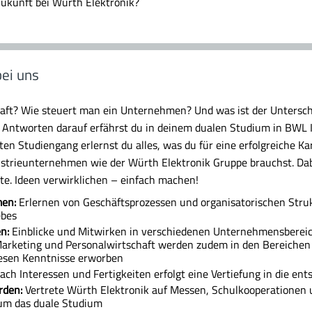
 Zukunft bei Würth Elektronik?
ei uns
haft? Wie steuert man ein Unternehmen? Und was ist der Untersc
Antworten darauf erfährst du in deinem dualen Studium in BWL 
ten Studiengang erlernst du alles, was du für eine erfolgreiche Ka
ustrieunternehmen wie der Würth Elektronik Gruppe brauchst. Dab
te. Ideen verwirklichen – einfach machen!
men:
Erlernen von Geschäftsprozessen und organisatorischen Stru
ebes
n:
Einblicke und Mitwirken in verschiedenen Unternehmensberei
rketing und Personalwirtschaft werden zudem in den Bereichen 
sen Kenntnisse erworben
ach Interessen und Fertigkeiten erfolgt eine Vertiefung in die en
rden:
Vertrete Würth Elektronik auf Messen, Schulkooperationen 
 um das duale Studium