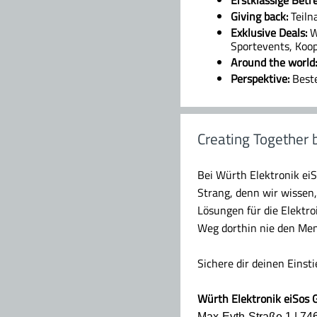
Giving back:
Teilna
Exklusive Deals:
Wü
Sportevents, Koop
Around the world:
Perspektive:
Beste
Creating Together 
Bei Würth Elektronik ei
Strang, denn wir wissen
Lösungen für die Elektr
Weg dorthin nie den Men
Sichere dir deinen Einst
Würth Elektronik eiSos
Max-Eyth-Straße 1 | 7