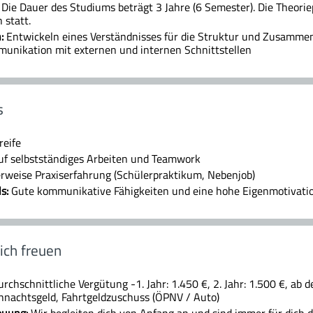
:
Die Dauer des Studiums beträgt 3 Jahre (6 Semester). Die Theori
statt.
:
Entwickeln eines Verständnisses für die Struktur und Zusam
munikation mit externen und internen Schnittstellen
s
reife
uf selbstständiges Arbeiten und Teamwork
erweise Praxiserfahrung (Schülerpraktikum, Nebenjob)
ls:
Gute kommunikative Fähigkeiten und eine hohe Eigenmotivati
ich freuen
rchschnittliche Vergütung -1. Jahr: 1.450 €, 2. Jahr: 1.500 €, ab de
hnachtsgeld, Fahrtgeldzuschuss (ÖPNV / Auto)
euung:
Wir begleiten dich von Anfang an und sind immer für dich 