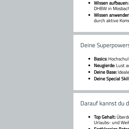
Wissen aufbauen
DHBW in Mosbach 
Wissen anwenden
durch aktive Kom
Deine Superpower
Basics:
Hochschul
Neugierde:
Lust a
Deine Base:
Ideal
Deine Special Skil
Darauf kannst du d
Top Gehalt:
Überdu
Urlaubs- und Wei
Erstklassige Betr