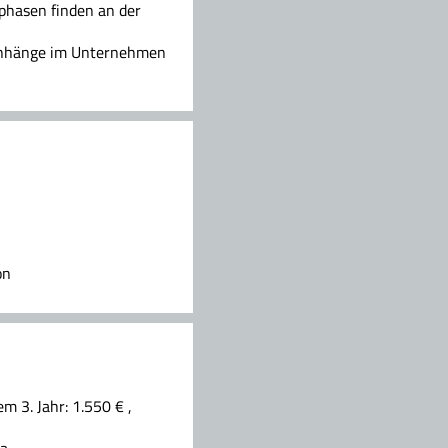
ephasen finden an der
menhänge im Unternehmen
on
m 3. Jahr: 1.550 € ,
da