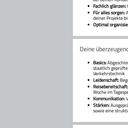
Fachlich glänzen:
Für alles sorgen:
A
deiner Projekte b
Optimal organisie
Deine überzeugend
Basics:
Abgeschlos
staatlich geprüft
Verkehrstechnik
Leidenschaft:
Bege
Reisebereitschaft:
Woche im Tagespe
Kommunikation:
V
Stärken:
Ausgeprä
sowie eine strukt