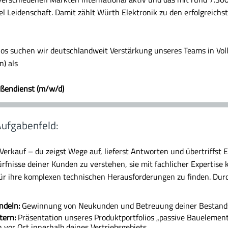
l Leidenschaft. Damit zählt Würth Elektronik zu den erfolgreichs
Sos suchen wir deutschlandweit Verstärkung unseres Teams in Voll
n) als
ußendienst (m/w/d)
ufgabenfeld:
 Verkauf – du zeigst Wege auf, lieferst Antworten und übertriffst E
dürfnisse deiner Kunden zu verstehen, sie mit fachlicher Expertis
ür ihre komplexen technischen Herausforderungen zu finden. Du
ndeln:
Gewinnung von Neukunden und Betreuung deiner Bestan
tern:
Präsentation unseres Produktportfolios „passive Bauelement
 vor Ort innerhalb deines Vertriebsgebiets