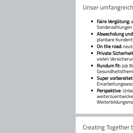
Unser umfangreich
Faire Vergütung:
Sonderzahlungen z
Abwechslung und F
planbare Kundente
On the road:
neutr
Private Sicherheit
vielen Versicheru
Rundum fit:
Job B
Gesundheitstheme
Super vorbereitet
Einarbeitungswoc
Perspektive
: Unbe
weiterzuentwicke
Weiterbildungsm
Creating Together 