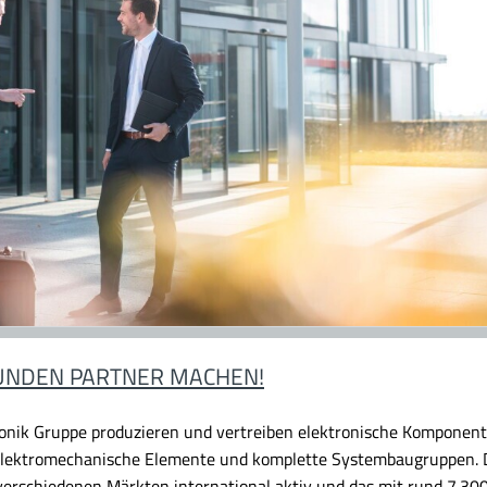
KUNDEN PARTNER MACHEN!
ronik Gruppe produzieren und vertreiben elektronische Komponent
 elektromechanische Elemente und komplette Systembaugruppen. Di
erschiedenen Märkten international aktiv und das mit rund 7.300