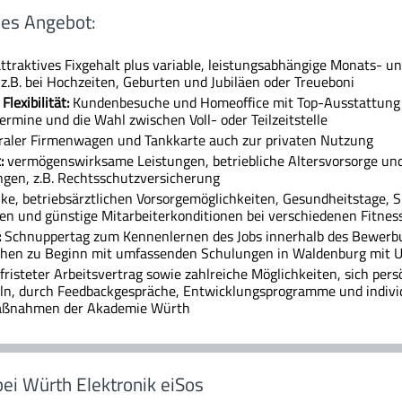
es Angebot:
attraktives Fixgehalt plus variable, leistungsabhängige Monats- 
.B. bei Hochzeiten, Geburten und Jubiläen oder Treueboni
lexibilität:
Kundenbesuche und Homeoffice mit Top-Ausstattung (P
rmine und die Wahl zwischen Voll- oder Teilzeitstelle
aler Firmenwagen und Tankkarte auch zur privaten Nutzung
:
vermögenswirksame Leistungen, betriebliche Altersvorsorge un
ngen, z.B. Rechtsschutzversicherung
ike, betriebsärztlichen Vorsorgemöglichkeiten, Gesundheitstage, 
n und günstige Mitarbeiterkonditionen bei verschiedenen Fitnes
:
Schnuppertag zum Kennenlernen des Jobs innerhalb des Bewerbu
hen zu Beginn mit umfassenden Schulungen in Waldenburg mit 
fristeter Arbeitsvertrag sowie zahlreiche Möglichkeiten, sich pers
ln, durch Feedbackgespräche, Entwicklungsprogramme und indivi
aßnahmen der Akademie Würth
bei Würth Elektronik eiSos