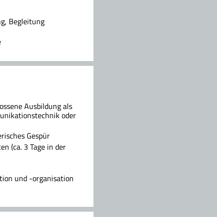
ng, Begleitung
e
ossene Ausbildung als
munikationstechnik oder
risches Gespür
n (ca. 3 Tage in der
ion und -organisation