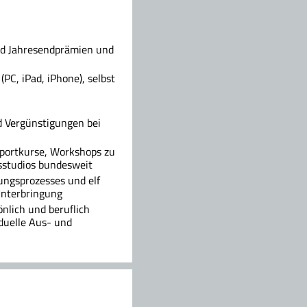
und Jahresendprämien und
C, iPad, iPhone), selbst
d Vergünstigungen bei
Sportkurse, Workshops zu
sstudios bundesweit
ngsprozesses und elf
Unterbringung
önlich und beruflich
duelle Aus- und