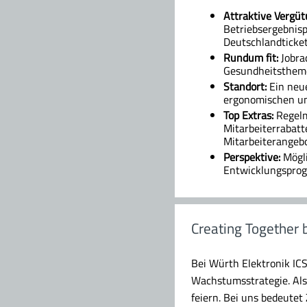
Attraktive Vergüt
Betriebsergebnisp
Deutschlandticket
Rundum fit:
Jobra
Gesundheitstheme
Standort:
Ein neue
ergonomischen un
Top Extras:
Regelm
Mitarbeiterrabat
Mitarbeiterangebo
Perspektive:
Mögli
Entwicklungsprog
Creating Together 
Bei Würth Elektronik ICS
Wachstumsstrategie. Als 
feiern. Bei uns bedeute