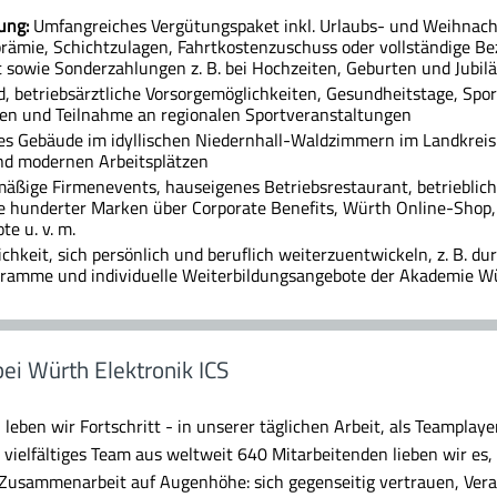
ung:
Umfangreiches Vergütungspaket inkl. Urlaubs- und Weihnach
rämie, Schichtzulagen, Fahrtkostenzuschuss oder vollständige B
 sowie Sonderzahlungen z. B. bei Hochzeiten, Geburten und Jubil
d, betriebsärztliche Vorsorgemöglichkeiten, Gesundheitstage, Spo
n und Teilnahme an regionalen Sportveranstaltungen
s Gebäude im idyllischen Niedernhall-Waldzimmern im Landkrei
d modernen Arbeitsplätzen
äßige Firmenevents, hauseigenes Betriebsrestaurant, betrieblich
te hunderter Marken über Corporate Benefits, Würth Online-Shop
te u. v. m.
chkeit, sich persönlich und beruflich weiterzuentwickeln, z. B. d
ramme und individuelle Weiterbildungsangebote der Akademie W
bei Würth Elektronik ICS
 leben wir Fortschritt - in unserer täglichen Arbeit, als Teamplaye
vielfältiges Team aus weltweit 640 Mitarbeitenden lieben wir es
t Zusammenarbeit auf Augenhöhe: sich gegenseitig vertrauen, V