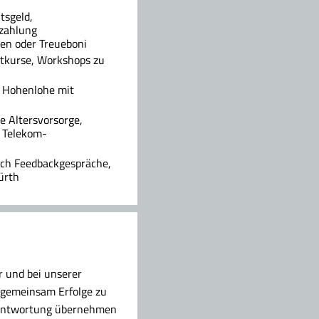
tsgeld,
ezahlung
äen oder Treueboni
rtkurse, Workshops zu
s Hohenlohe mit
e Altersvorsorge,
, Telekom-
urch Feedbackgespräche,
ürth
r und bei unserer
, gemeinsam Erfolge zu
erantwortung übernehmen