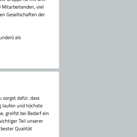
 Mitarbeitenden, viel
ten Gesellschaften der
unden) als
 sorgst dafür, dass
g laufen und höchste
 greifst bei Bedarf ein
wichtiger Teil unserer
 bester Qualität