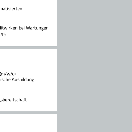
matisierten
itwirken bei Wartungen
VP)
(m/w/d),
nische Ausbildung
sbereitschaft