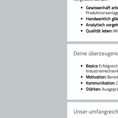
Gewissenhaft arbe
Produktionsanlag
Handwerklich glä
Analytisch vorgeh
Qualität leben:
Mit
Deine überzeugend
Basics:
Erfolgreic
Industriemechanik
Motivation:
Bereit
Kommunikation:
G
Stärken:
Ausgepräg
Unser umfangreich