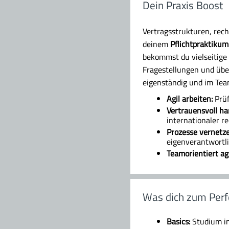
Dein Praxis Boost
Vertragsstrukturen, rec
deinem
Pflichtpraktiku
bekommst du vielseitige 
Fragestellungen und über
eigenständig und im Tea
Agil arbeiten:
Prüf
Vertrauensvoll ha
internationaler r
Prozesse vernetz
eigenverantwortl
Teamorientiert ag
Was dich zum Perf
Basics:
Studium i