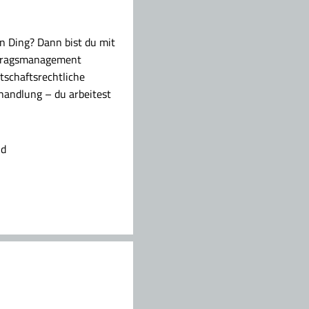
n Ding? Dann bist du mit
ertragsmanagement
rtschaftsrechtliche
handlung – du arbeitest
nd