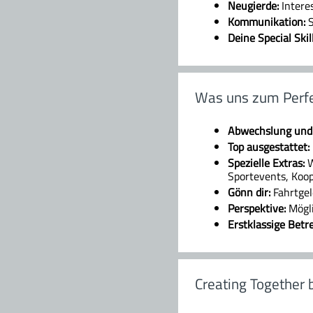
Neugierde:
Intere
Kommunikation:
S
Deine Special Skil
Was uns zum Perf
Abwechslung und F
Top ausgestattet:
Spezielle Extras:
W
Sportevents, Koop
Gönn dir:
Fahrtge
Perspektive:
Mögl
Erstklassige Bet
Creating Together 