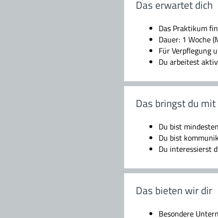
Das erwartet dich
Das Praktikum fi
Dauer: 1 Woche (M
Für Verpflegung u
Du arbeitest akti
Das bringst du mit
Du bist mindesten
Du bist kommunik
Du interessierst 
Das bieten wir dir
Besondere Untern