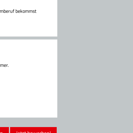
aumberuf bekommst
ämer.